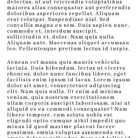
delectus, ut aut reiciendis voluptatibus
maiores alias consequatur aut perferendis
doloribus asperiores repellat. Aliquam
erat volutpat. Suspendisse nisl. Sed
convallis magna eu sem. Duis sapien nunc,
commodo et, interdum suscipit,
sollicitudin et, dolor. Nam quis nulla.
Aliquam ante. Maecenas aliquet accumsan
leo. Pellentesque pretium lectus id turpis.
Aenean vel massa quis mauris vehicula
lacinia. Duis bibendum, lectus ut viverra
rhoncus, dolor nunc faucibus libero, eget
facilisis enim ipsum id lacus. Lorem ipsum
dolor sit amet, consectetuer adipiscing
elit. Nam quis nulla. Ut enim ad minima
veniam, quis nostrum exercitationem
ullam corporis suscipit laboriosam, nisi ut
aliquid ex ea commodi consequatur? Nam
libero tempore, cum soluta nobis est
eligendi optio cumque nihil impedit quo
minus id quod maxime placeat facere
possimus, omnis voluptas assumenda est,