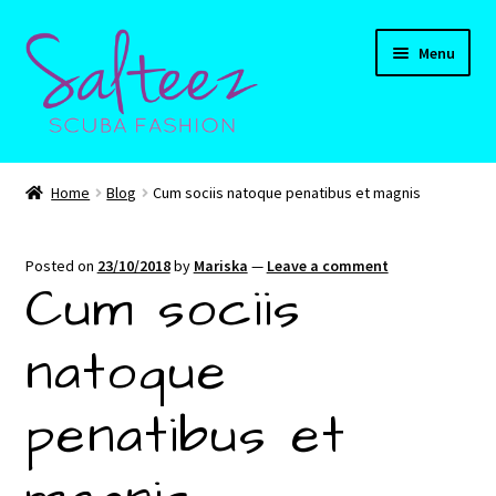
Skip
Skip
Menu
to
to
navigation
content
Expand
HOME
child
Home
Blog
Cum sociis natoque penatibus et magnis
menu
Expand
Shop
child
Posted on
23/10/2018
by
Mariska
—
Leave a comment
menu
Expand
CART
Cum sociis
child
menu
Contact Us
natoque
penatibus et