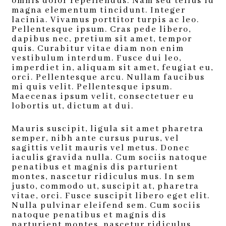
omnis dolor repellendus. Nam sed tellus id
magna elementum tincidunt. Integer
lacinia. Vivamus porttitor turpis ac leo.
Pellentesque ipsum. Cras pede libero,
dapibus nec, pretium sit amet, tempor
quis. Curabitur vitae diam non enim
vestibulum interdum. Fusce dui leo,
imperdiet in, aliquam sit amet, feugiat eu,
orci. Pellentesque arcu. Nullam faucibus
mi quis velit. Pellentesque ipsum.
Maecenas ipsum velit, consectetuer eu
lobortis ut, dictum at dui.
Mauris suscipit, ligula sit amet pharetra
semper, nibh ante cursus purus, vel
sagittis velit mauris vel metus. Donec
iaculis gravida nulla. Cum sociis natoque
penatibus et magnis dis parturient
montes, nascetur ridiculus mus. In sem
justo, commodo ut, suscipit at, pharetra
vitae, orci. Fusce suscipit libero eget elit.
Nulla pulvinar eleifend sem. Cum sociis
natoque penatibus et magnis dis
parturient montes, nascetur ridiculus