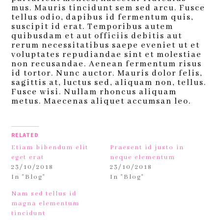
mus. Mauris tincidunt sem sed arcu. Fusce
tellus odio, dapibus id fermentum quis,
suscipit id erat. Temporibus autem
quibusdam et aut officiis debitis aut
rerum necessitatibus saepe eveniet ut et
voluptates repudiandae sint et molestiae
non recusandae. Aenean fermentum risus
id tortor. Nunc auctor. Mauris dolor felis,
sagittis at, luctus sed, aliquam non, tellus.
Fusce wisi. Nullam rhoncus aliquam
metus. Maecenas aliquet accumsan leo.
RELATED
Etiam bibendum elit
Praesent id justo in
eget erat
neque elementum
23/10/2018
23/10/2018
In "Blog"
In "Blog"
Nam sed tellus id
magna elementum
tincidunt