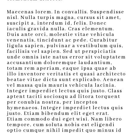
Maecenas lorem. In convallis. Suspendisse
nisl. Nulla turpis magna, cursus sit amet,
suscipit a, interdum id, felis. Donec
iaculis gravida nulla. Cras elementum.
Duis ante orci, molestie vitae vehicula
venenatis, tincidunt ac pede. Curabitur
ligula sapien, pulvinar a vestibulum quis,
facilisis vel sapien. Sed ut perspiciatis
unde omnis iste natus error sit voluptatem
accusantium doloremque laudantium,
totam rem aperiam, eaque ipsa quae ab
illo inventore veritatis et quasi architecto
beatae vitae dicta sunt explicabo. Aenean
vel massa quis mauris vehicula lacinia.
Integer imperdiet lectus quis justo. Class
aptent taciti sociosqu ad litora torquent
per conubia nostra, per inceptos
hymenaeos. Integer imperdiet lectus quis
justo. Etiam bibendum elit eget erat.
Etiam commodo dui eget wisi. Nam libero
tempore, cum soluta nobis est eligendi
optio cumque nihil impedit quo minus id