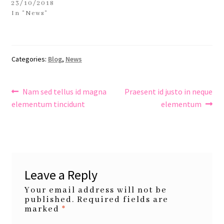
23/10/2018
In "News"
Categories:
Blog
,
News
Post
Previous
Next
Nam sed tellus id magna
Praesent id justo in neque
navigation
post:
post:
elementum tincidunt
elementum
Leave a Reply
Your email address will not be
published.
Required fields are
marked
*